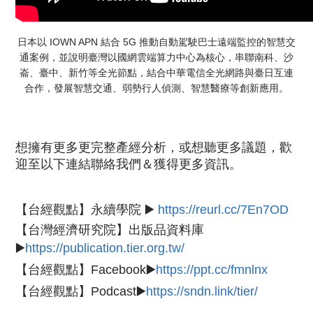
日本以
IOWN APN
結合
5G
推動自動駕駛巴士遠端監控的智慧交
通案例，並說明臺灣以國網雲端算力中心為核心，串聯南科、沙
崙、臺中、新竹等全光節點，結合中華電信全光網路與臺日互連
合作，發展智慧交通、弱勢行人偵測、智慧醫療等創新應用。
想擁有更多更完整產經分析，或想聽更多議題，歡
迎至以下連結聯絡我們＆獲得更多資訊。
【台經觀點】永續學院 ▶️
https://reurl.cc/7En7OD
【台灣經濟研究院】出版品資料庫
▶️
https://publication.tier.org.tw/
【台經觀點】Facebook▶️
https://ppt.cc/fmnlnx
【台經觀點】Podcast▶️
https://sndn.link/tier/