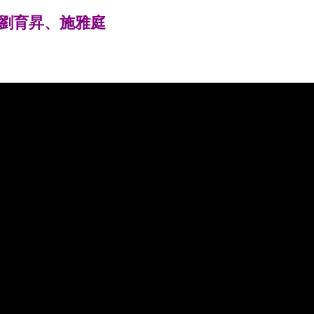
劉育昇、施雅庭