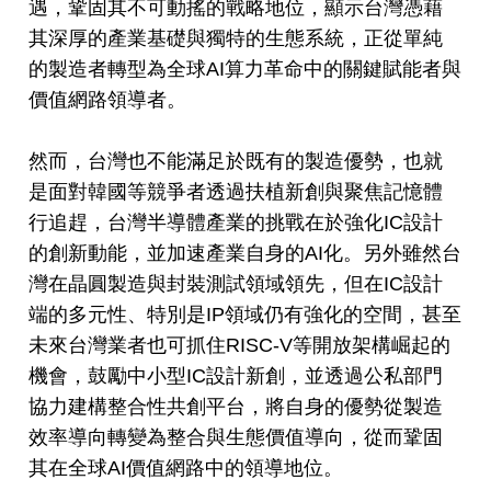
遇，鞏固其不可動搖的戰略地位，顯示台灣憑藉
其深厚的產業基礎與獨特的生態系統，正從單純
的製造者轉型為全球AI算力革命中的關鍵賦能者與
價值網路領導者。
然而，台灣也不能滿足於既有的製造優勢，也就
是面對韓國等競爭者透過扶植新創與聚焦記憶體
行追趕，台灣半導體產業的挑戰在於強化IC設計
的創新動能，並加速產業自身的AI化。另外雖然台
灣在晶圓製造與封裝測試領域領先，但在IC設計
端的多元性、特別是IP領域仍有強化的空間，甚至
未來台灣業者也可抓住RISC-V等開放架構崛起的
機會，鼓勵中小型IC設計新創，並透過公私部門
協力建構整合性共創平台，將自身的優勢從製造
效率導向轉變為整合與生態價值導向，從而鞏固
其在全球AI價值網路中的領導地位。