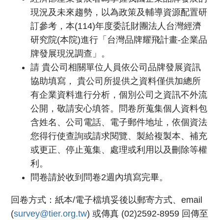
現況及未來趨勢，以為政策及輔導資源配置研
訂參考，本(114)年度委託財團法人台灣經濟
研究院(本院)進行「台灣品牌耀飛計畫-企業品
牌發展現況調查」。
請 貴公司相關單位人員依公司品牌發展資訊
協助填寫， 貴公司所提供之資料僅供加總所
有企業資料進行分析，個別公司之資訊不外流
公開，敬請安心填答。問卷所蒐集個人資料包
含姓名、公司電話、電子郵件地址，依個資法
您得行使查詢或請求閱覽、製給複製本、補充
或更正、停止蒐集、處理或利用以及刪除等權
利。
問卷請於收到問卷2週內填寫完畢。
回卷方式：紙本/電子檔填妥後以郵寄方式、email
(
survey@tier.org.tw
) 或傳真 (02)2592-8959 回傳至