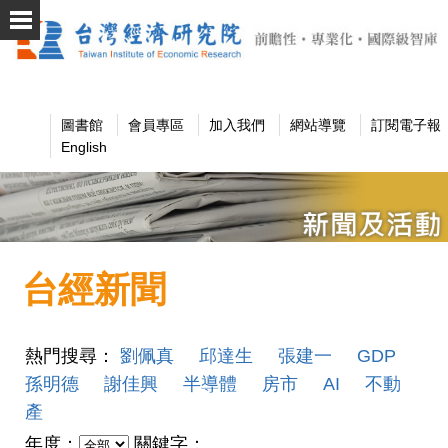
圖書館
會員專區
加入我們
網站導覽
訂閱電子報
English
台經新聞
熱門搜尋：
劉佩真
邱達生
張建一
GDP
孫明德
謝佳興
半導體
房市
AI
不動
產
年度：
關鍵字：