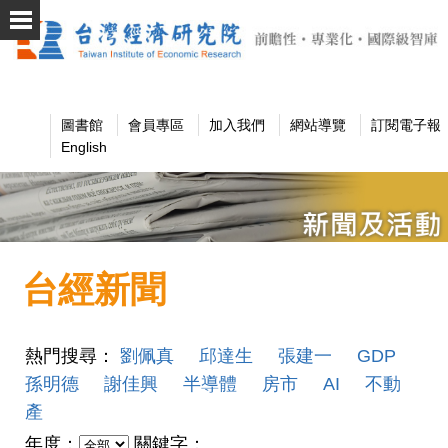
圖書館
會員專區
加入我們
網站導覽
訂閱電子報
English
台經新聞
熱門搜尋：
劉佩真
邱達生
張建一
GDP
孫明德
謝佳興
半導體
房市
AI
不動
產
年度：
關鍵字：