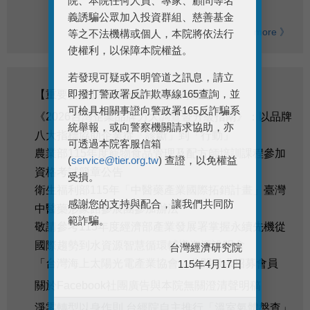
院、本院任何人員、專家、顧問等名
義誘騙公眾加入投資群組、慈善基金
more 》
等之不法機構或個人，本院將依法行
使權利，以保障本院權益。
若發現可疑或不明管道之訊息，請立
即撥打警政署反詐欺專線165查詢，並
【重要公告】謹防詐騙敬請提高警覺
可檢具相關事證向警政署165反詐騙系
《2026台灣企業品牌力大調查暨升級指南》：以品牌
統舉報，或向警察機關請求協助，亦
八大指標協助企業從「診斷」到「行動」
可透過本院客服信箱
農業部115年度寵物食品管理及配方師培訓課程參加
(
service@tier.org.tw
) 查證，以免權益
資格考試簡章公告
受損。
衛生福利部115年「中醫藥產業國際拓銷計畫」臺灣
感謝您的支持與配合，讓我們共同防
中醫藥形象館參展團參加辦法
範詐騙。
敬請參考115年度經濟部產業發展署掌握永續先機從
國際趨勢到水資源智慧循環輔導資源說明會
台灣經濟研究院
「台灣海上太陽光電產業協會」公開徵求招募會員
115年4月17日
關於Facebook社團廣告與本院無關澄清聲明稿
淨零轉型以身作則 台經院自主推行「溫室氣體盤查」