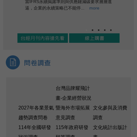
當IFRS永續揭露準則與供應鏈減碳要求層層進
當前全球地緣
逼，企業的永續策略已不能停...
more
發式崛起，正深
●
●
●
●
●
台灣品牌耀飛計
畫-企業經營狀況
2027年各業景氣
暨海外市場拓展
文化參與及消費
趨勢調查問卷
意見調查
調查
114年全國研發
115年政府研發
文化統計出版計