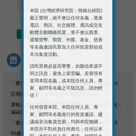
本院 (台灣經濟研究院；簡稱台經院)
嚴正聲明，絕不會以任何名義，透過
電話、簡訊、社交媒體、通訊或交友
軟體主動聯絡民眾，更不會以股票、
虛擬貨幣、期貨、外匯、基金、慈善
等名義邀請民眾加入任何投資群組或
非法集資活動。
請民眾務必提高警覺，勿聽信來源不
明之訊息，避免上當受騙。若發現有
冒用本院名義，或本院任何人員、專
「農業淨零：從科研創新到永續實踐」
2026/09/04
家、顧問等名義之可疑訊息，請勿輕
亞洲能源轉型—加拿大的角色
2026/08/20
信！
運輸及旅館業溫室氣體盤查實務研討會「盤查深化・
任何假冒本院、本院任何人員、專
減碳前行永續論壇」
2026/08/11
家、顧問等名義進行的投資邀請、建
議或非法集資交易，均與本院無關，
「臺北市產業節電永續管理」系列課程
2026/07/29
本院亦不對此負任何責任；任何以本
50週年高峰論壇
2026/07/21