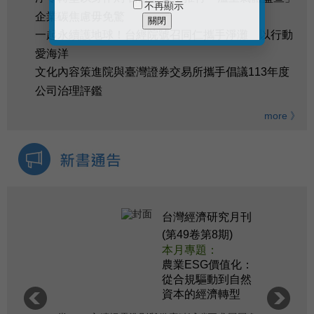
不再顯示
企業碳焦慮毋免驚
關閉
一起永續護地球！台經院號召同仁攜手淨灘 以行動
愛海洋
文化內容策進院與臺灣證券交易所攜手倡議113年度
公司治理評鑑
more 》
台灣經濟研究月刊
(第49卷第8期)
本月專題：
農業ESG價值化：
從合規驅動到自然
資本的經濟轉型