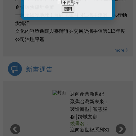
不再顯示
企業碳焦慮毋免驚
關閉
一起永續護地球！台經院號召同仁攜手淨灘 以行動
愛海洋
文化內容策進院與臺灣證券交易所攜手倡議113年度
公司治理評鑑
more 》
迎向產業新世紀
聚焦台灣新未來：
製造轉型│智慧服
務│跨域文創
叢書名：
迎向新世紀系列31