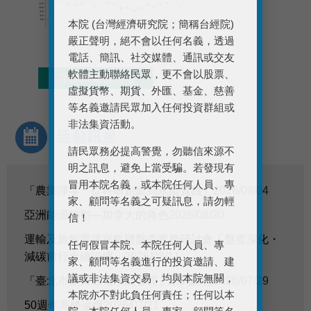
本院 (台灣經濟研究院；簡稱台經院)
嚴正聲明，絕不會以任何名義，透過
電話、簡訊、社交媒體、通訊或交友
軟體主動聯絡民眾，更不會以股票、
虛擬貨幣、期貨、外匯、基金、慈善
等名義邀請民眾加入任何投資群組或
非法集資活動。
請民眾務必提高警覺，勿聽信來源不
明之訊息，避免上當受騙。若發現有
冒用本院名義，或本院任何人員、專
「農業淨零：從科研創新到永續實踐」
2026/09/04
家、顧問等名義之可疑訊息，請勿輕
亞洲能源轉型—加拿大的角色
2026/08/20
信！
運輸及旅館業溫室氣體盤查實務研討會「盤查深化・
任何假冒本院、本院任何人員、專
減碳前行永續論壇」
2026/08/11
家、顧問等名義進行的投資邀請、建
議或非法集資交易，均與本院無關，
「臺北市產業節電永續管理」系列課程
2026/07/29
本院亦不對此負任何責任；任何以本
50週年高峰論壇
2026/07/21