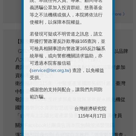
院、本院任何人員、專家、顧問等名
義誘騙公眾加入投資群組、慈善基金
more 》
等之不法機構或個人，本院將依法行
使權利，以保障本院權益。
若發現可疑或不明管道之訊息，請立
即撥打警政署反詐欺專線165查詢，並
【重要公告】謹防詐騙敬請提高警覺
可檢具相關事證向警政署165反詐騙系
《2026台灣企業品牌力大調查暨升級指南》：以品牌
統舉報，或向警察機關請求協助，亦
八大指標協助企業從「診斷」到「行動」
可透過本院客服信箱
農業部115年度寵物食品管理及配方師培訓課程參加
(
service@tier.org.tw
) 查證，以免權益
資格考試簡章公告
受損。
衛生福利部115年「中醫藥產業國際拓銷計畫」臺灣
感謝您的支持與配合，讓我們共同防
中醫藥形象館參展團參加辦法
範詐騙。
敬請參考115年度經濟部產業發展署掌握永續先機從
國際趨勢到水資源智慧循環輔導資源說明會
台灣經濟研究院
「台灣海上太陽光電產業協會」公開徵求招募會員
115年4月17日
關於Facebook社團廣告與本院無關澄清聲明稿
淨零轉型以身作則 台經院自主推行「溫室氣體盤查」