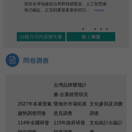
當前全球地緣政治局勢持續緊張、人工智慧爆
發式崛起，正深刻重塑產業的明日...
more
●
●
●
●
●
台灣品牌耀飛計
畫-企業經營狀況
2027年各業景氣
暨海外市場拓展
文化參與及消費
趨勢調查問卷
意見調查
調查
114年全國研發
115年政府研發
文化統計出版計