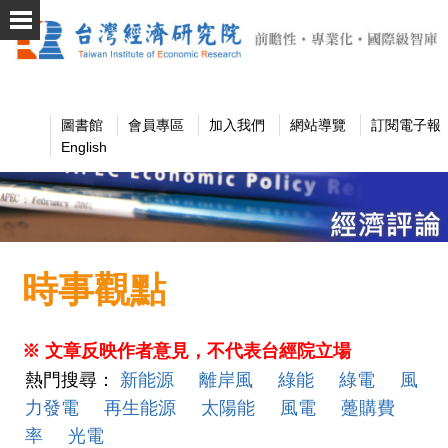
圖書館
會員專區
加入我們
網站導覽
訂閱電子報
English
時事觀點
※ 文章反映作者意見，不代表台經院立場
熱門搜尋：
新能源
離岸風
綠能
綠電
風
力發電
再生能源
太陽能
風電
躉購費
率
光電