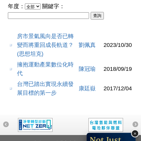
年度：
關鍵字：
房市景氣風向是否已轉
變而將重回成長軌道？
劉佩真
2023/10/30
(思想坦克)
擁抱運動產業數位化時
陳冠瑜
2018/09/19
代
台灣已踏出實現永續發
康廷嶽
2017/12/04
展目標的第一步
×