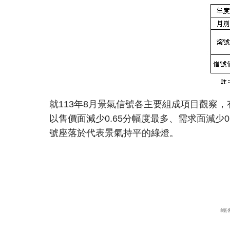
就113年8月景氣信號各主要組成項目觀察，
以售價面減少0.65分幅度最多、需求面減少0
號座落於代表景氣持平的綠燈。