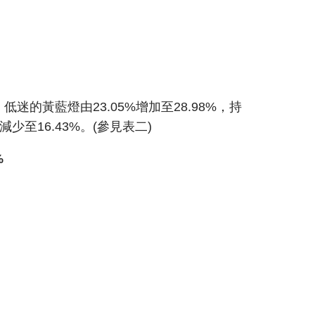
低迷的黃藍燈由23.05%增加至28.98%，持
減少至16.43%。(參見表二)
%