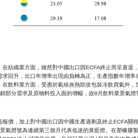
，在紡織業方面，雖然對中國出口因ECFA終止而呈衰退
需求回升，出口年增率出現由負轉為正，生產指數年增率
。在飲料業方面，受惠於氣候炎熱助攻包裝冷飲買氣外，
抵銷部分需求及原物料投入面的增幅，故8月飲料業景氣燈
品報價，加上對中國出口因中國生產過剩及終止ECFA關
業景氣燈號為連續第三個月代表低迷的黃藍燈。在塑橡膠