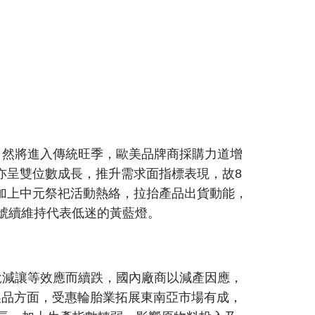
，然將進入傳統旺季，歐美品牌商採購力道增
亦呈雙位數成長，推升需求面指標表現，故8
加上中元祭祀活動熱絡，拉抬產品出貨動能，
號續維持代表低迷的黃藍燈。
稅減讓等效應而續跌，國內廠商以減產因應，
製品方面，受惠輪胎業拓展東南亞市場有成，