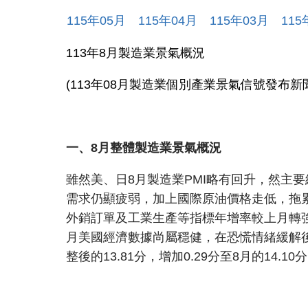
115
年
05
月
115
年
04
月
115
年
03
月
115
113年8月製造業景氣概況
(113年08月製造業個別產業景氣信號發布新
一、8月整體製造業景氣概況
雖然美、日8月製造業PMI略有回升，然主
需求仍顯疲弱，加上國際原油價格走低，拖
外銷訂單及工業生產等指標年增率較上月轉
月美國經濟數據尚屬穩健，在恐慌情緒緩解後
整後的13.81分，增加0.29分至8月的14