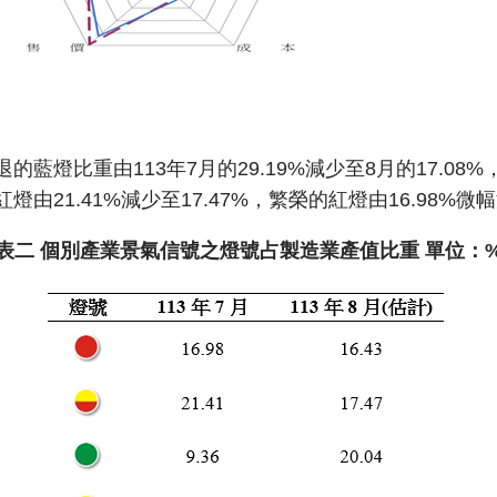
燈比重由113年7月的29.19%減少至8月的17.08%，
燈由21.41%減少至17.47%，繁榮的紅燈由16.98%微幅
表二 個別產業景氣信號之燈號占製造業產值比重 單位：