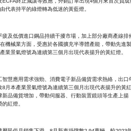
ECFA終止減讓等效應，外銷訂單出現4個月來首次負
號由代表持平的綠燈轉為低迷的黃藍燈。
平疲及低價進口鋼品持續干擾市場，加上部分廠商產線排
。在機械業方面，受惠於各國擴充半導體產能，帶動先進
本產業景氣燈號為連續第三個月出現代表揚升的黃紅燈。
工智慧應用需求強勁、消費電子新品備貨需求熱絡，出口
故8月本產業景氣燈號為連續第三個月出現代表揚升的黃
牌新品備貨增加，帶動伺服器、行動裝置鏡頭等生產上揚
榮的紅燈。
民俗月銷售下滑，8月新車掛牌數2.94萬輛，較2023