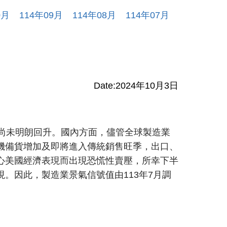
0
月
114
年
09
月
114
年
08
月
114
年
07
月
Date:
2024年10月3日
氣尚未明朗回升。國內方面，儘管全球製造業
機備貨增加及即將進入傳統銷售旺季，出口、
心美國經濟表現而出現恐慌性賣壓，所幸下半
。因此，製造業景氣信號值由113年7月調