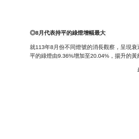
◎8月代表持平的綠燈增幅最大
就113年8月份不同燈號的消長觀察，呈現衰退的藍
平的綠燈由9.36%增加至20.04%，揚升的黃紅