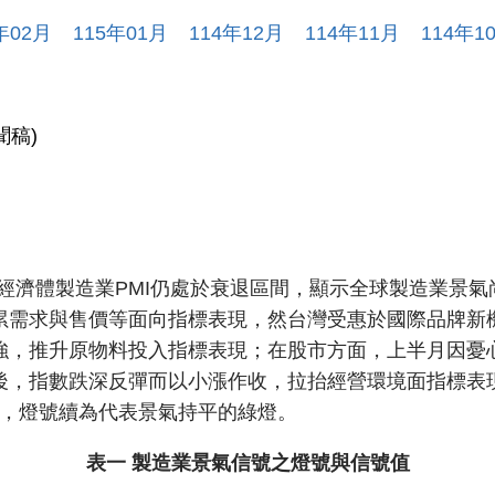
年
02
月
115
年
01
月
114
年
12
月
114
年
11
月
114
年
1
聞稿)
要經濟體製造業PMI仍處於衰退區間，顯示全球製造業景
累需求與售價等面向指標表現，然台灣受惠於國際品牌新
強，推升原物料投入指標表現；在股市方面，上半月因憂
，指數跌深反彈而以小漲作收，拉抬經營環境面指標表現
.10分，燈號續為代表景氣持平的綠燈。
表一 製造業景氣信號之燈號與信號值