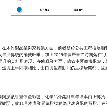
，在木竹製品業與家具業方面，前者鑒於公共工程推展順
年底傳統的消費旺季，加上2025年農曆春節時間落在
揚升的黃紅燈表現。在紡織業方面，儘管奧運商機退燒，導
，然與上年同期相比，出口與生產動能仍呈擴增態勢，故1
修與擴廠計畫停產影響，化學品外銷訂單年增率由正轉負
標疲弱，故11月本產業景氣燈號續為代表衰退的藍燈。在