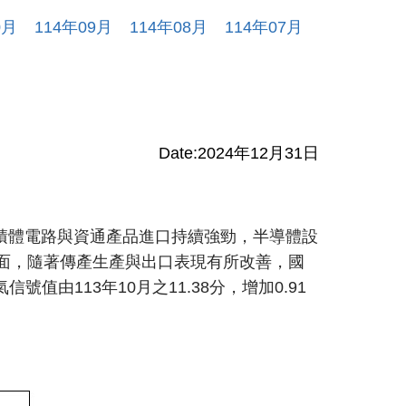
0
月
114
年
09
月
114
年
08
月
114
年
07
月
Date:
2024年12月31日
積體電路與資通產品進口持續強勁，半導體設
面，隨著傳產生產與出口表現有所改善，國
113年10月之11.38分，增加0.91