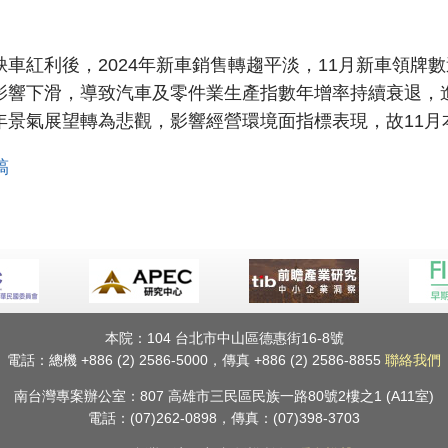
紅利後，2024年新車銷售轉趨平淡，11月新車領牌數達
影響下滑，導致汽車及零件業生產指數年增率持續衰退，
年景氣展望轉為悲觀，影響經營環境面指標表現，故11月
稿
本院：104 台北市中山區德惠街16-8號
電話：總機 +886 (2) 2586-5000，傳真 +886 (2) 2586-8855
聯絡我們
南台灣專案辦公室：807 高雄市三民區民族一路80號2樓之1 (A11室)
電話：(07)262-0898，傳真：(07)398-3703