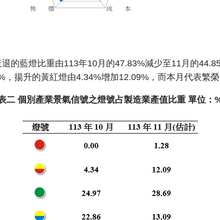
的藍燈比重由113年10月的47.83%減少至11月的44.8
.69%，揚升的黃紅燈由4.34%增加12.09%，而本月代表繁
表二 個別產業景氣信號之燈號占製造業產值比重 單位：