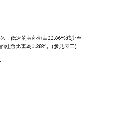
5%，低迷的黃藍燈由22.86%減少至
榮的紅燈比重為1.28%。(參見表二)
%