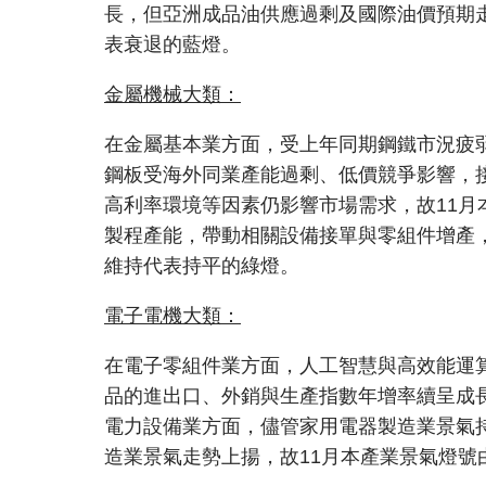
長，但亞洲成品油供應過剩及國際油價預期
表衰退的藍燈。
金屬機械大類：
在金屬基本業方面，受上年同期鋼鐵市況疲
鋼板受海外同業產能過剩、低價競爭影響，
高利率環境等因素仍影響市場需求，故11
製程產能，帶動相關設備接單與零組件增產
維持代表持平的綠燈。
電子電機大類：
在電子零組件業方面，人工智慧與高效能運算
品的進出口、外銷與生產指數年增率續呈成
電力設備業方面，儘管家用電器製造業景氣
造業景氣走勢上揚，故11月本產業景氣燈號