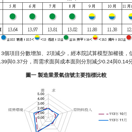
，3個項目分數增加、2項減少，經本院試算模型加權後，信
.39與0.37分，而需求面與成本面則分別減少0.24與0
圖一 製造業景氣信號主要指標比較