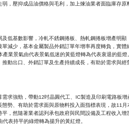
走弱，壓抑成品油價格與毛利，加上煉油業者面臨庫存原料
弱及低基數影響，冷軋不銹鋼捲板、熱軋鋼捲板增產明顯
接單減少，基本金屬製品外銷訂單年增率再度轉負，實體
月本產業景氣由代表景氣低迷的黃藍燈轉為代表衰退的藍燈
，推動出口、外銷訂單及生產持續成長，有助於需求與經營
需求強勁，帶動12吋晶圓代工、IC製造及印刷電路板
長態勢、有助於需求面與原物料投入面指標表現，故11月
持平，然隨著業者認列承包政府與民間設備及工程收入增
由代表持平的綠燈轉為揚升的黃紅燈。