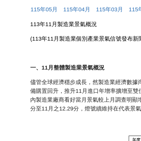
115
年
05
月
115
年
04
月
115
年
03
月
115
113年11月製造業景氣概況
(113年11月製造業個別產業景氣信號發布新
一、11月整體製造業景氣概況
儘管全球經濟穩步成長，然製造業經濟數據
備購置回升，推升11月進口年增率擴增至
內製造業廠商看好當月景氣較上月調查明顯增加
分至11月之12.29分，燈號續維持在代表景