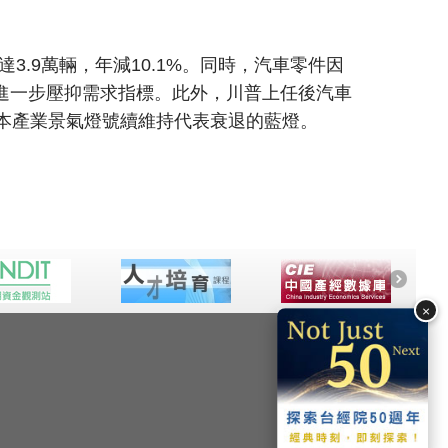
3.9萬輛，年減10.1%。同時，汽車零件因
進一步壓抑需求指標。此外，川普上任後汽車
本產業景氣燈號續維持代表衰退的藍燈。
×