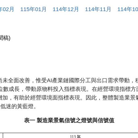
年
02
月
115
年
01
月
114
年
12
月
114
年
11
月
114
年
1
聞稿)
尚未全面改善，惟受AI產業鏈國際分工與出口需求帶動，
雙位數成長，帶動原物料投入指標表現。在經營環境指標方
，有助於經營環境面指標表現。因此，整體製造業景氣信號值由
氣低迷的黃藍燈。
表一 製造業景氣信號之燈號與信號值